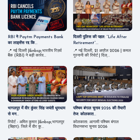
RBI ने Paytm Payments Bank
दिल्ली पुलिस की पहल: “Life After
का लाइसेंस रद्द कि...
Retirement”...
📍 नई दिल्ली |&nbsp;भारतीय रिज़र्व
📍 नई दिल्ली, 21 अप्रैल 2026 | कमल
बैंक (RBI) ने बड़ी कार्रव...
गुरनानी की रिपोर्ट | दिल्...
भागलपुर में वीर कुंवर सिंह जयंती धूमधाम
पश्चिम बंगाल चुनाव 2026 की तैयारी
से मन...
तेज: कोलकात...
रिपोर्ट - अमित कुमार |&nbsp;भागलपुर
कोलकाता: आगामी पश्चिम बंगाल
(बिहार): जिले में वीर कु...
विधानसभा चुनाव 2026