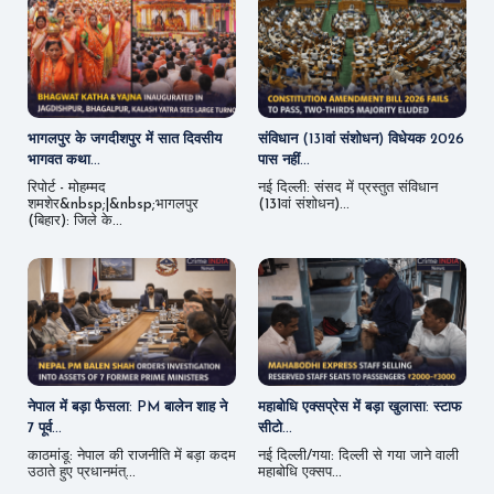
भागलपुर के जगदीशपुर में सात दिवसीय
संविधान (131वां संशोधन) विधेयक 2026
भागवत कथा...
पास नहीं...
रिपोर्ट - मोहम्मद
नई दिल्ली: संसद में प्रस्तुत संविधान
शमशेर&nbsp;|&nbsp;भागलपुर
(131वां संशोधन)...
(बिहार): जिले के...
नेपाल में बड़ा फैसला: PM बालेन शाह ने
महाबोधि एक्सप्रेस में बड़ा खुलासा: स्टाफ
7 पूर्व...
सीटो...
काठमांडू: नेपाल की राजनीति में बड़ा कदम
नई दिल्ली/गया: दिल्ली से गया जाने वाली
उठाते हुए प्रधानमंत्...
महाबोधि एक्सप...