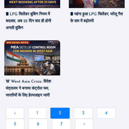
🛢️ LPG सिलेंडर बुकिंग नियम में
🛢️ महंगा हुआ LPG सिलेंडर, घरेलू गैस
बदलाव, अब 25 दिन बाद ही होगी
के दाम में बढ़ोतरी
अगली बुकिंग
🚨 West Asia Crisis: विदेश
मंत्रालय ने बनाया कंट्रोल रूम,
भारतीयों के लिए हेल्पलाइन जारी
‹
1
2
3
4
5
6
7
›