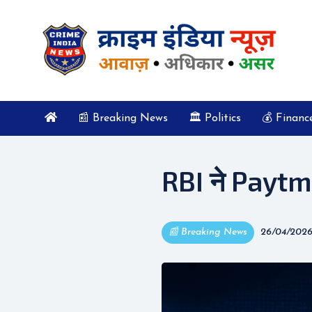
📰 Breaking News
🏛️ Politics
💰 Financ
RBI ने Paytm
📰 Breaking News
26/04/2026