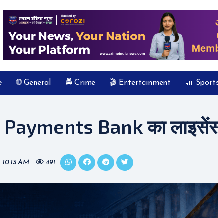
e
🌐 General
🚔 Crime
🎬 Entertainment
🏏 Sport
 Payments Bank का लाइसेंस र
 10:13 AM
491