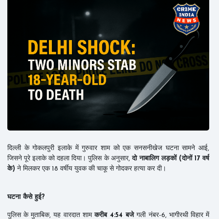
दिल्ली के गोकलपुरी इलाके में गुरुवार शाम को एक सनसनीखेज घटना सामने आई,
जिसने पूरे इलाके को दहला दिया। पुलिस के अनुसार,
दो नाबालिग लड़कों (दोनों 17 वर्ष
के)
ने मिलकर एक 18 वर्षीय युवक की चाकू से गोदकर हत्या कर दी।
घटना कैसे हुई?
पुलिस के मुताबिक, यह वारदात शाम
करीब 4:54 बजे
गली नंबर-6, भागीरथी विहार में