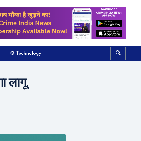
s
⚙️ Technology
 लागू,