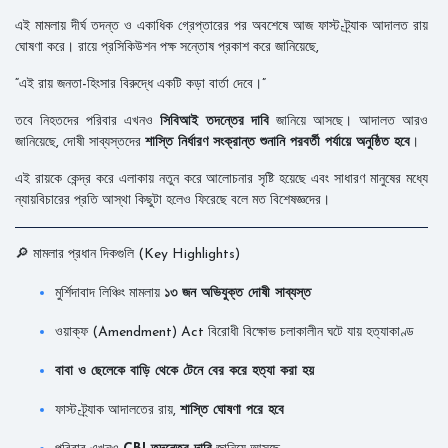
এই মামলায় দীর্ঘ তদন্ত ও একাধিক গ্রেপ্তারের পর অবশেষে আজ ফাস্ট-ট্র্যাক আদালত রায়
ঘোষণা করে। রায়ে প্রসিকিউশন পক্ষ সন্তোষ প্রকাশ করে জানিয়েছে,
“এই রায় জনতা-হিংসার বিরুদ্ধে একটি কড়া বার্তা দেবে।”
তবে নিহতদের পরিবার এখনও
সিবিআই তদন্তের দাবি
জানিয়ে আসছে। আদালত আরও
জানিয়েছে, দোষী সাব্যস্তদের
শাস্তি নির্ধারণ সংক্রান্ত শুনানি পরবর্তী পর্যায়ে অনুষ্ঠিত হবে
।
এই রায়কে কেন্দ্র করে এলাকায় নতুন করে আলোচনার সৃষ্টি হয়েছে এবং সাধারণ মানুষের মধ্যে
ন্যায়বিচারের প্রতি আস্থা কিছুটা হলেও ফিরেছে বলে মত বিশেষজ্ঞদের।
🔎 মামলার প্রধান দিকগুলি (Key Highlights)
মুর্শিদাবাদ লিঞ্চিং মামলায়
১৩ জন অভিযুক্ত দোষী সাব্যস্ত
ওয়াক্‌ফ (Amendment) Act বিরোধী বিক্ষোভ চলাকালীন ঘটে যায় হত্যাকাণ্ড
বাবা ও ছেলেকে বাড়ি থেকে টেনে বের করে হত্যা করা হয়
ফাস্ট-ট্র্যাক আদালতের রায়,
শাস্তি ঘোষণা পরে হবে