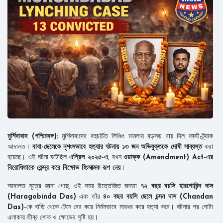
মুর্শিদাবাদ (পশ্চিমবঙ্গ):
মুর্শিদাবাদের বহুচর্চিত লিঞ্চিং মামলায় বড়সড় রায় দিল ফাস্ট-ট্র্যাক
আদালত।
বাবা-ছেলেকে নৃশংসভাবে হত্যার ঘটনায় ১৩ জন অভিযুক্তকে দোষী সাব্যস্ত
করা
হয়েছে। এই ঘটনা ঘটেছিল
এপ্রিল ২০২৫-এ
, যখন
ওয়াক্‌ফ (Amendment) Act-এর
বিরোধিতাকে কেন্দ্র করে বিক্ষোভ হিংসাত্মক রূপ নেয়
।
আদালত সূত্রে জানা গেছে, ওই সময় উত্তেজিত জনতা
৭২ বছর বয়সি হারগোবিন্দ দাস
(Haragobinda Das)
এবং তাঁর
৪০ বছর বয়সি ছেলে চন্দন দাস (Chandan
Das)
-কে বাড়ি থেকে টেনে বের করে নির্মমভাবে মারধর করে হত্যা করে। ঘটনার পর গোটা
এলাকায় তীব্র শোক ও ক্ষোভের সৃষ্টি হয়।