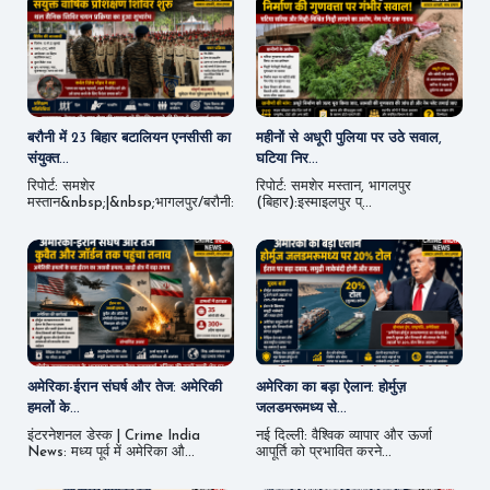
बरौनी में 23 बिहार बटालियन एनसीसी का
महीनों से अधूरी पुलिया पर उठे सवाल,
संयुक्त...
घटिया निर...
रिपोर्ट: समशेर
रिपोर्ट: समशेर मस्तान, भागलपुर
मस्तान&nbsp;|&nbsp;भागलपुर/बरौनी:
(बिहार):इस्माइलपुर प्...
अमेरिका-ईरान संघर्ष और तेज: अमेरिकी
अमेरिका का बड़ा ऐलान: होर्मुज़
हमलों के...
जलडमरूमध्य से...
इंटरनेशनल डेस्क | Crime India
नई दिल्ली: वैश्विक व्यापार और ऊर्जा
News: मध्य पूर्व में अमेरिका औ...
आपूर्ति को प्रभावित करने...