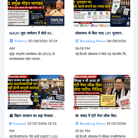
IIMUN युवा सम्मेलन में बोले RS...
लोकसभा से बिल पास, UPI भुगतान...
🏛️ Politics
07/08/2026 07:58
📰 Breaking News
06/08/2026
AM
06:38 PM
मुंबई: राष्ट्रीय स्वयंसेवक संघ (RSS) के
नई दिल्ली: लोकसभा ने पेमेंट एंड सेटलमेंट सि...
सरसंघचालक मोहन भागवत...
📰 बिहार सरकार का बड़ा फैसला:...
🚨 संसद में एंटी पेपर लीक बिल...
🌐 General
27/07/2026 07:32
📰 Breaking News
27/07/2026
PM
07:25 PM
नई दिल्ली/पटना: नीट-यूजी (NEET-UG)
नई दिल्ली: लोकसभा में पब्लिक एग्जामिनेशन्स